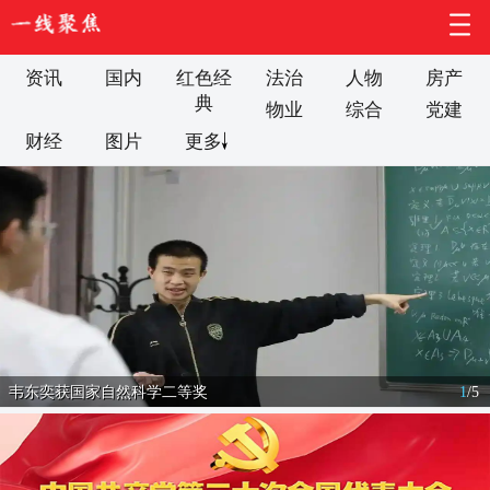
资讯
国内
红色经
法治
人物
房产
典
物业
综合
党建
财经
图片
更多
韦东奕获国家自然科学二等奖
1
/
5