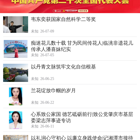
韦东奕获国家自然科学二等奖
未知 26-07-09
痴迷花儿数十载 甘为民间传花人|临洮非遗花儿
传承人潘喜妹纪实
未知 26-07-05
以丹青文脉筑牢文化自信根基
未知 26-06-25
兰花绽放巾帼的岁月
未知 26-06-22
心系致公家国 德艺砥砺前行|致公党肇庆市基层
委梁志萍事迹专访
未知 26-06-11
以礼润心守初心 以廉立身践使命|记湘潭市接待