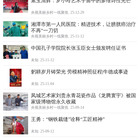
漱玉清辉：罗小玲艺术宇宙中的多维诗性光芒
央视美丽乡村一线聚焦 25-12-29
湘潭市第一人民医院：精进技术，让膀胱癌治疗
不再“一刀切
央视美丽乡村一线聚焦 25-11-12
中国孔子学院院长张玉臣女士颁发聘任证书
未知 25-11-12
躬耕岁月铸荣光 劳模精神照征程|牛德成事迹
未知 25-11-04
凤城艺术家刘贵永青花瓷作品《龙腾寰宇》被国
家级博物馆永久收藏
央视美丽乡村一线聚焦 25-09-14
王勇：“钢铁裁缝”诠释“工匠精神”
未知 25-09-12