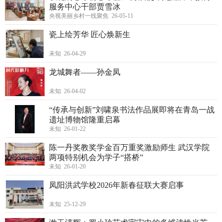
服务中心干部贾雪冰
央视美丽乡村一线聚焦 26-05-11
瓷上绘芳华 匠心焕新生
未知 26-04-29
龙城舞者——孙金凤
未知 26-04-02
“传承与创新”刘啸泉书法作品展即将在青岛一战
遗址博物馆隆重启幕
未知 26-01-22
陈一丹奖教奖学金百万重奖激励师生 武汉学院
两项特别机会为学子“搭桥”
未知 26-01-20
凤阳洪武学校2026年新春征联大赛启事
未知 25-12-29