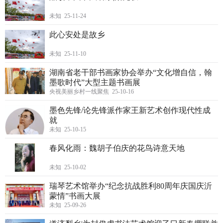
未知 25-11-24
此心安处是故乡
未知 25-11-10
湖南省老干部书画家协会举办“文化增自信，翰
墨歌时代”大型主题书画展
央视美丽乡村一线聚焦 25-10-16
墨色先锋/论先锋派作家王新艺术创作现代性成
就
未知 25-10-15
春风化雨：魏胡子伯庆的花鸟诗意天地
未知 25-10-02
瑞琴艺术馆举办“纪念抗战胜利80周年庆国庆沂
蒙情”书画大展
未知 25-09-26