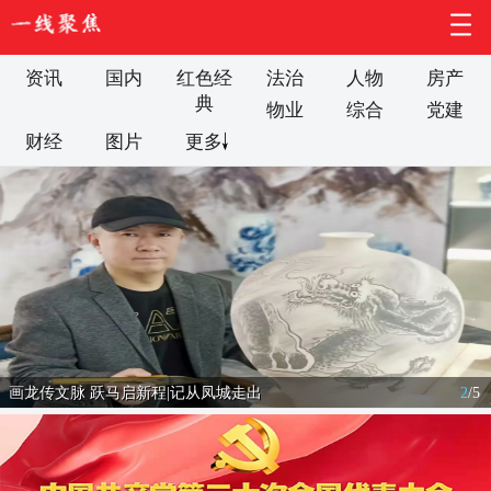
资讯
国内
红色经
法治
人物
房产
典
物业
综合
党建
财经
图片
更多
画龙传文脉 跃马启新程|记从凤城走出
2
/
5