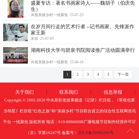
盛夏专访：著名书画家诗人——魏胡子（伯庆先
生）
央视美丽乡村一线聚焦 25-07-23
在岁月间行走的艺术行者 --记书画家、先锋派作
家王新
未知 25-07-03
湖南科技大学与碧泉书院阅读推广活动圆满举行
央视美丽乡村一线聚焦 25-06-16
1
2
3
4
5
下一页
关于我们
联系我们
信息举报
Copyright © 2002-2020 中央新影老故事频道《记录》栏目组，《草根也要
当明星》栏目组”红色之旅”和”美丽乡村”节目联合设立的综合性互联网资讯
平台 一线聚焦 版权所有 电话：010-69960698广播电视节目制作经营许可证
（京）字第16247号 备案号：
京ICP备20000290号