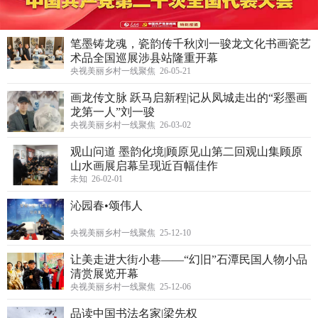
笔墨铸龙魂，瓷韵传千秋|刘一骏龙文化书画瓷艺
术品全国巡展涉县站隆重开幕
央视美丽乡村一线聚焦 26-05-21
画龙传文脉 跃马启新程|记从凤城走出的“彩墨画
龙第一人”刘一骏
央视美丽乡村一线聚焦 26-03-02
观山问道 墨韵化境|顾原见山第二回观山集顾原
山水画展启幕呈现近百幅佳作
未知 26-02-01
沁园春•颂伟人
央视美丽乡村一线聚焦 25-12-10
让美走进大街小巷——“幻旧”石潭民国人物小品
清赏展览开幕
央视美丽乡村一线聚焦 25-12-06
品读中国书法名家|梁先权