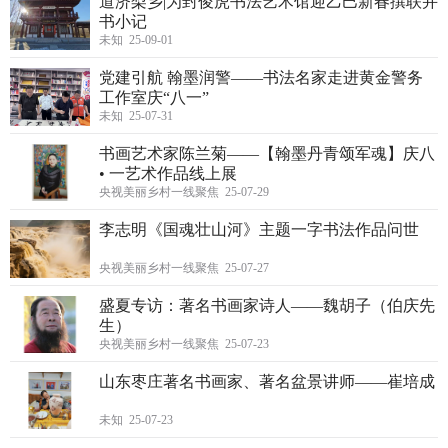
道济梨乡|为封俊虎书法艺术馆迎乙巳新春撰联并
书小记
未知 25-09-01
党建引航 翰墨润警——书法名家走进黄金警务
工作室庆“八一”
未知 25-07-31
书画艺术家陈兰菊——【翰墨丹青颂军魂】庆八
• 一艺术作品线上展
央视美丽乡村一线聚焦 25-07-29
李志明《国魂壮山河》主题一字书法作品问世
央视美丽乡村一线聚焦 25-07-27
盛夏专访：著名书画家诗人——魏胡子（伯庆先
生）
央视美丽乡村一线聚焦 25-07-23
山东枣庄著名书画家、著名盆景讲师——崔培成
未知 25-07-23