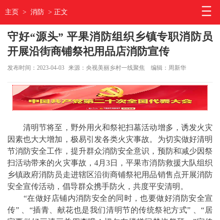
主页
>
消防
> 正文
守好“源头” 平果消防组织乡镇专职消防员
开展沿街商铺祭祀用品店消防宣传
发布时间：2023-04-03
来源：央视美丽乡村一线聚焦
编辑：周新华
清明节将至，野外用火和祭祀扫墓活动增多，诱发火灾
因素也大大增加，极易引发各类火灾事故。为切实做好清明
节消防安全工作，提升群众消防安全意识，预防和减少因祭
扫活动带来的火灾事故，4月3日，平果市消防救援大队组织
乡镇政府消防员走进辖区沿街商铺祭祀用品销售点开展消防
安全宣传活动，倡导群众携手防火，共度平安清明。
“在做好店铺内消防安全的同时，也要做好消防安全宣
传” 、“插青、献花也是我们清明节的传统祭祀方式” 、“居