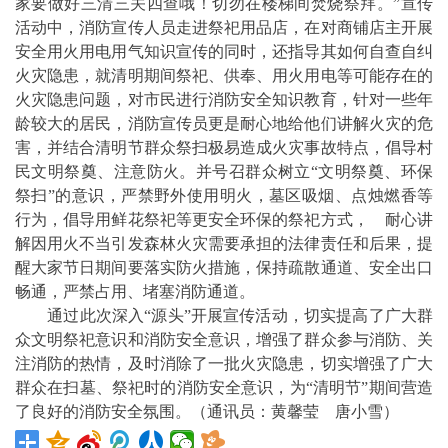
家要做好三清三关四查哦！切勿在楼梯间焚烧祭拜。”宣传
活动中，消防宣传人员走进祭祀用品店，在对商铺店主开展
安全用火用电用气知识宣传的同时，还指导其如何自查自纠
火灾隐患，就清明期间祭祀、供奉、用火用电等可能存在的
火灾隐患问题，对市民进行消防安全知识教育，针对一些年
龄较大的居民，消防宣传员更是耐心地给他们讲解火灾的危
害，并结合清明节群众祭扫极易造成火灾事故特点，倡导村
民文明祭奠、注意防火。并号召群众树立“文明祭奠、环保
祭扫”的意识，严禁野外使用明火，墓区吸烟、点烛燃香等
行为，倡导用鲜花祭祀等更安全环保的祭祀方式， 耐心讲
解因用火不当引发森林火灾需要承担的法律责任和后果，提
醒大家节日期间要落实防火措施，保持疏散通道、安全出口
畅通，严禁占用、堵塞消防通道。
通过此次深入“源头”开展宣传活动，切实提高了广大群
众文明祭祀意识和消防安全意识，增强了群众参与消防、关
注消防的热情，及时消除了一批火灾隐患，切实增强了广大
群众在扫墓、祭祀时的消防安全意识，为“清明节”期间营造
了良好的消防安全氛围。（通讯员：黄馨莹 唐小雪）