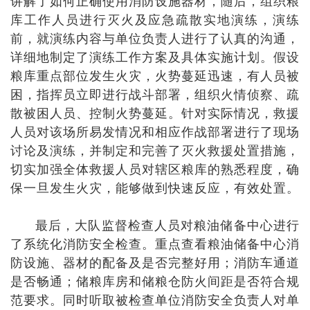
讲解了如何正确使用消防设施器材，随后，组织粮
库工作人员进行灭火及应急疏散实地演练，演练
前，就演练内容与单位负责人进行了认真的沟通，
详细地制定了演练工作方案及具体实施计划。假设
粮库重点部位发生火灾，火势蔓延迅速，有人员被
困，指挥员立即进行战斗部署，组织火情侦察、疏
散被困人员、控制火势蔓延。针对实际情况，救援
人员对该场所易发情况和相应作战部署进行了现场
讨论及演练，并制定和完善了灭火救援处置措施，
切实加强全体救援人员对辖区粮库的熟悉程度，确
保一旦发生火灾，能够做到快速反应，有效处置。
最后，大队监督检查人员对粮油储备中心进行
了系统化消防安全检查。重点查看粮油储备中心消
防设施、器材的配备及是否完整好用；消防车通道
是否畅通；储粮库房和储粮仓防火间距是否符合规
范要求。同时听取被检查单位消防安全负责人对单