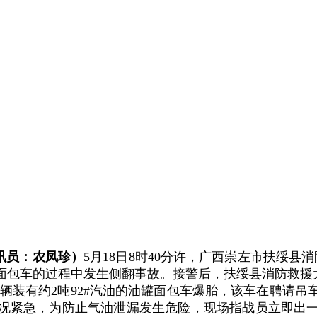
讯员：农凤珍）
5月18日8时40分许，广西崇左市扶绥县
辆面包车的过程中发生侧翻事故。接警后，扶绥县消防救援
有约2吨92#汽油的油罐面包车爆胎，该车在聘请吊
况紧急，为防止气油泄漏发生危险，现场指战员立即出