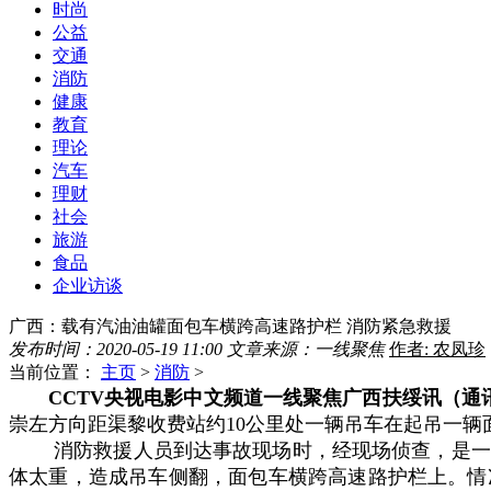
时尚
公益
交通
消防
健康
教育
理论
汽车
理财
社会
旅游
食品
企业访谈
广西：载有汽油油罐面包车横跨高速路护栏 消防紧急救援
发布时间：2020-05-19 11:00
文章来源：一线聚焦
作者: 农凤珍
当前位置：
主页
>
消防
>
CCTV央视电影中文频道一线聚焦广西
扶绥
讯（通
崇左方向距渠黎收费站约10公里处一辆吊车在起吊一
消防救援人员到达事故现场时，经现场侦查，是一辆装
体太重，造成吊车侧翻，面包车横跨高速路护栏上。情