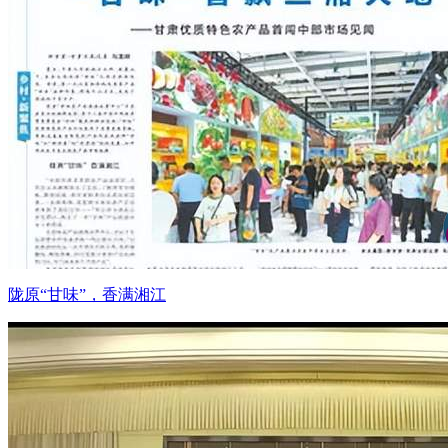
陇原“甘味”，香满湘江