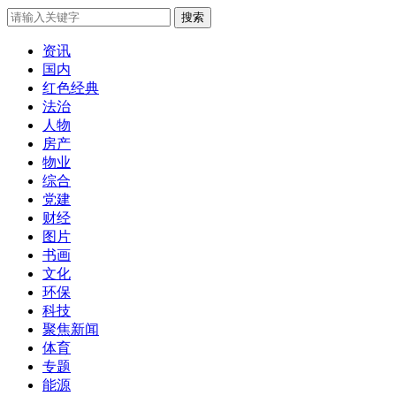
搜索
资讯
国内
红色经典
法治
人物
房产
物业
综合
党建
财经
图片
书画
文化
环保
科技
聚焦新闻
体育
专题
能源