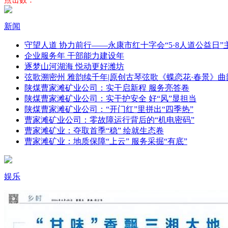
点击数：
新闻
守望人道 协力前行——永康市红十字会“5·8人道公益日
企业服务年 干部能力建设年
逐梦山河湖海 悦动更好潍坊
弦歌溯密州 雅韵续千年|原创古琴弦歌《蝶恋花·春景》曲
陕煤曹家滩矿业公司：实干启新程 服务亮答卷
陕煤曹家滩矿业公司：实干护安全 好“风”显担当
陕煤曹家滩矿业公司：“开门红”里拼出“四季热”
曹家滩矿业公司：零故障运行背后的“机电密码”
曹家滩矿业：夺取首季“稳” 绘就生态卷
曹家滩矿业：地质保障“上云” 服务采掘“有底”
娱乐