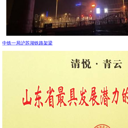
中铁一局沪苏湖铁路架梁