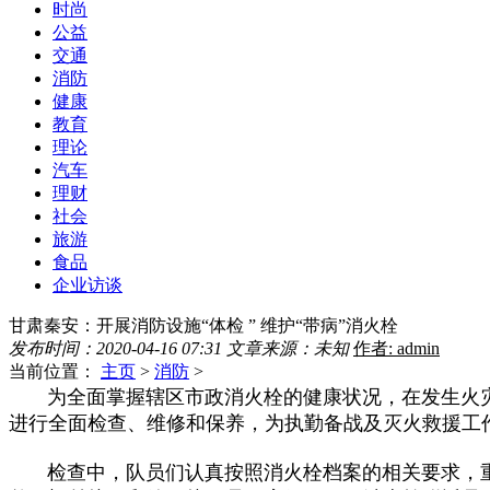
时尚
公益
交通
消防
健康
教育
理论
汽车
理财
社会
旅游
食品
企业访谈
甘肃秦安：开展消防设施“体检 ” 维护“带病”消火栓
发布时间：2020-04-16 07:31
文章来源：未知
作者: admin
当前位置：
主页
>
消防
>
为全面掌握辖区市政消火栓的健康状况，在发生火灾
进行全面检查、维修和保养，为执勤备战及灭火救援工
检查中，队员们认真按照消火栓档案的相关要求，重