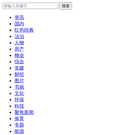
搜索
资讯
国内
红色经典
法治
人物
房产
物业
综合
党建
财经
图片
书画
文化
环保
科技
聚焦新闻
体育
专题
能源