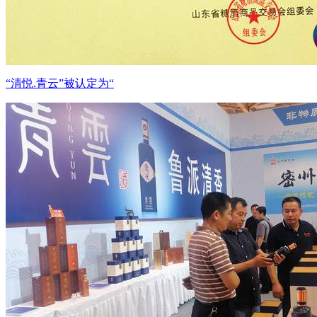
“清悦.青云”被认定为“