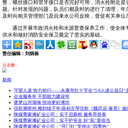
整，螺丝接口和管牙接口是否完好可用，消火栓附近是
题。针对发现的问题，队员们都及时的进行了清理，年
及时向相关管理部门及自来水公司反映，督促有关单位
通过开展市政消火栓和水源普查保养工作，使全体专
供水和做好消防安全保卫奠定了坚实的基础。
责任编辑：刘炳栋
点击数：
新闻
守望人道 协力前行——永康市红十字会“5·8人道公益日
企业服务年 干部能力建设年
逐梦山河湖海 悦动更好潍坊
弦歌溯密州 雅韵续千年|原创古琴弦歌《蝶恋花·春景》曲
陕煤曹家滩矿业公司：实干启新程 服务亮答卷
陕煤曹家滩矿业公司：实干护安全 好“风”显担当
陕煤曹家滩矿业公司：“开门红”里拼出“四季热”