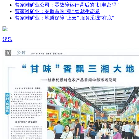
曹家滩矿业公司：零故障运行背后的“机电密码”
曹家滩矿业：夺取首季“稳” 绘就生态卷
曹家滩矿业：地质保障“上云” 服务采掘“有底”
娱乐