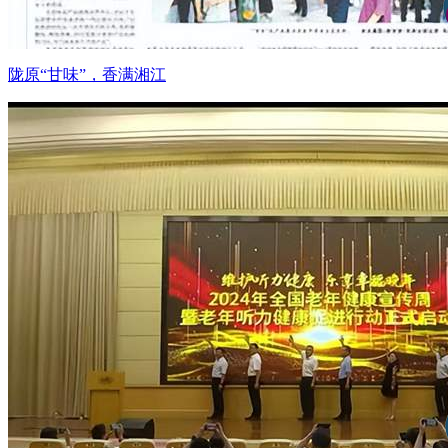
陇原“甘味”，香满湘江