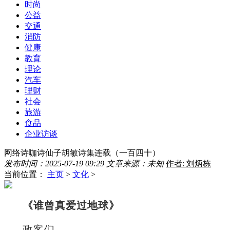
时尚
公益
交通
消防
健康
教育
理论
汽车
理财
社会
旅游
食品
企业访谈
网络诗咖诗仙子胡敏诗集连载（一百四十）
发布时间：2025-07-19 09:29
文章来源：未知
作者: 刘炳栋
当前位置：
主页
>
文化
>
《谁曾真爱过地球》
政客们