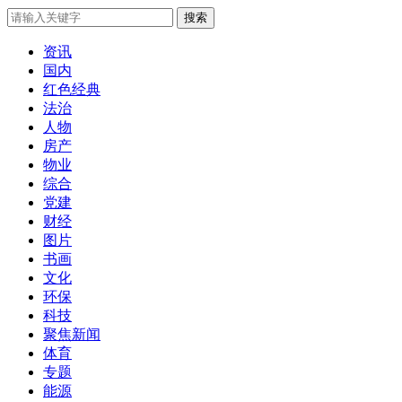
搜索
资讯
国内
红色经典
法治
人物
房产
物业
综合
党建
财经
图片
书画
文化
环保
科技
聚焦新闻
体育
专题
能源