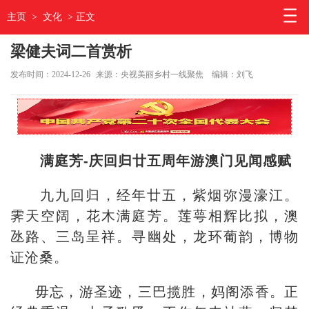
主页
>
文化
> 正文
梁健夫词二首赏析
发布时间：2024-12-26
来源：央视美丽乡村一线聚焦
编辑：刘飞
满庭芳-庆回归廿五周年游澳门见闻感赋
九九回归，经年廿五，紫烟弥漫濠江。
霁天空阔，花木满庭芳。莲萼相辉比拟，澳
氹路、三岛呈祥。寻幽处，龙环葡韵，博物
证沧桑。
毋忘，游圣迹，三巴揽胜，妈阁添香。正