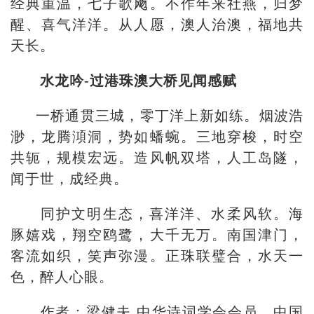
经典重温，七子歌飏。不作年来社燕，归梦
醒、喜气洋洋。从人愿，澳人治澳，福地共
天长。
水龙吟-过港珠澳大桥见闻感赋
一桥通贯三城，零丁洋上新如练。烟波浩
渺，龙腾澒洞，势如蟠蜿。三地穿梭，时空
共轭，规模宏远。造风帆双塔，人工岛隧，
闻于世，成经典。
同护文明生态，喜洋洋、水柔风软。海
豚嬉戏，翔空鸥鹭，大千无万。南国津门，
客流如织，笑声弥漫。正珠联璧合，水天一
色，醉人心眼。
作者：梁健夫 中华诗词学会会员，中国