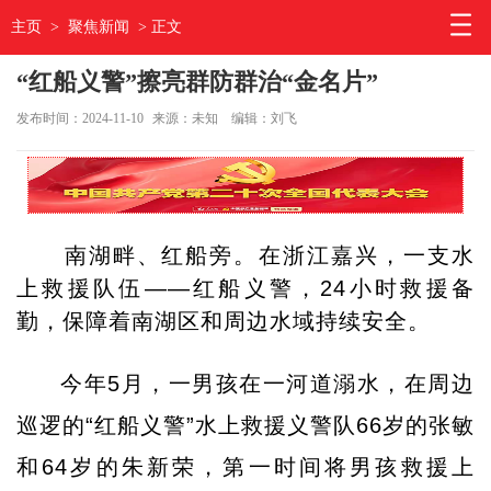
主页
>
聚焦新闻
> 正文
“红船义警”擦亮群防群治“金名片”
发布时间：2024-11-10
来源：未知
编辑：刘飞
南湖畔、红船旁。在浙江嘉兴，一支水
上救援队伍——红船义警，24小时救援备
勤，保障着南湖区和周边水域持续安全。
今年5月，一男孩在一河道溺水，在周边
巡逻的“红船义警”水上救援义警队66岁的张敏
和64岁的朱新荣，第一时间将男孩救援上