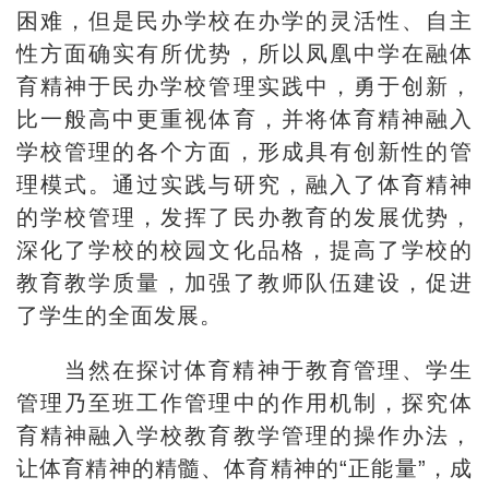
困难，但是民办学校在办学的灵活性、自主
性方面确实有所优势，所以凤凰中学在融体
育精神于民办学校管理实践中，勇于创新，
比一般高中更重视体育，并将体育精神融入
学校管理的各个方面，形成具有创新性的管
理模式。通过实践与研究，融入了体育精神
的学校管理，发挥了民办教育的发展优势，
深化了学校的校园文化品格，提高了学校的
教育教学质量，加强了教师队伍建设，促进
了学生的全面发展。
当然在探讨体育精神于教育管理、学生
管理乃至班工作管理中的作用机制，探究体
育精神融入学校教育教学管理的操作办法，
让体育精神的精髓、体育精神的“正能量”，成