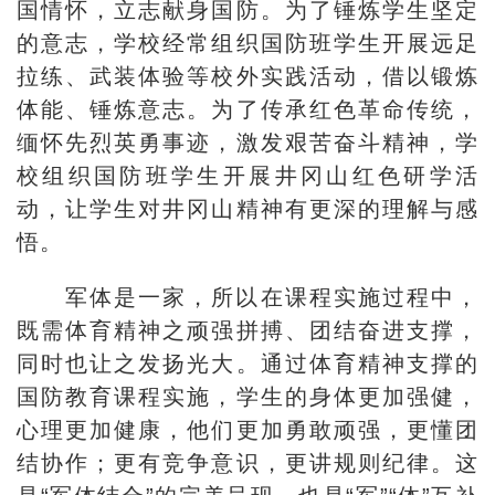
国情怀，立志献身国防。为了锤炼学生坚定
的意志，学校经常组织国防班学生开展远足
拉练、武装体验等校外实践活动，借以锻炼
体能、锤炼意志。为了传承红色革命传统，
缅怀先烈英勇事迹，激发艰苦奋斗精神，学
校组织国防班学生开展井冈山红色研学活
动，让学生对井冈山精神有更深的理解与感
悟。
军体是一家，所以在课程实施过程中，
既需体育精神之顽强拼搏、团结奋进支撑，
同时也让之发扬光大。通过体育精神支撑的
国防教育课程实施，学生的身体更加强健，
心理更加健康，他们更加勇敢顽强，更懂团
结协作；更有竞争意识，更讲规则纪律。这