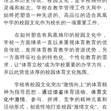
理念和历史传统。校园文化，是学校独特的
灵魂和标志。学校在教学管理工作大局中，
始终把塑造一种先进的、高品位的适合凤凰
中学的校园文化作为校长的一项重要工作。
在如何塑造有凤凰烙印的校园文化中，
学校一方面继承一直以来重视体育教育的优
良传统，发挥体育教育教学的资源优势，另
一方面呼应社会的特色化、个性化教育的需
求，让“体育立校”成为学校重要的办学方向，
并以此营造浓厚的校园体育文化氛围。
学校将校园文化突出“激情向上”的体育精
神为指导思想，
通过借鉴
体育
活动、体育文
化中激情、
参与、拼搏、竞争的精神元素和
活动形式，创造性地打造校园“激情文化”。在