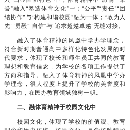
誉”融入“塑造体育文化”中；“公平”“责任”“团
结协作”与“构建和谐校园”融为一体；“敢为人
先”“勇毅”“自信”与“追求超越卓越”无缝对接。
融入了体育精神的凤凰中学办学理念，
符合新时期普通高中多样化特色化发展的时
代要求，体现了校长和师生员工共同的教育
理想和教育信念，为学校的各项工作提供了
方向和指导。融入了体育精神的凤凰中学办
学理念，很大程度上提升了学校的美誉度和
影响力，在民办教育领域独树一帜。
二、融体育精神于校园文化中
校园文化，体现了学校的价值观、教育