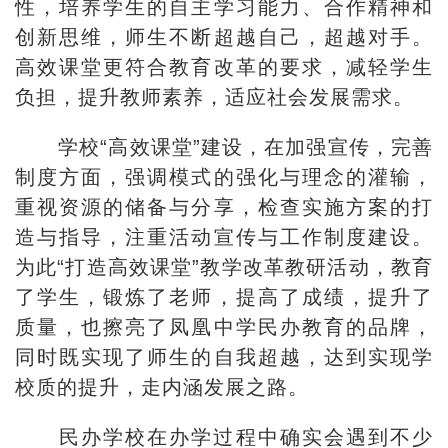
性，培养学生的自主学习能力、合作精神和
创新思维，师生不断超越自己，超越对手。
高效课堂更符合教育改革的要求，减轻学生
负担，提升教师素养，适应社会发展需求。
学校“高效课堂”建设，在加强宣传，完善
制度方面，强调模式的强化与理念的灌输，
重视资源的储备与分享，检查实施方案的打
造与指导，注重活动宣传与工作制度建设。
为此“打造高效课堂”教学改革教研活动，教育
了学生，锻炼了老师，提高了成绩，提升了
质量，也擦亮了凤凰中学民办教育的品牌，
同时既实现了师生的自我超越，达到实现学
校质的提升，走内涵发展之路。
民办学校在办学过程中确实会遇到不少