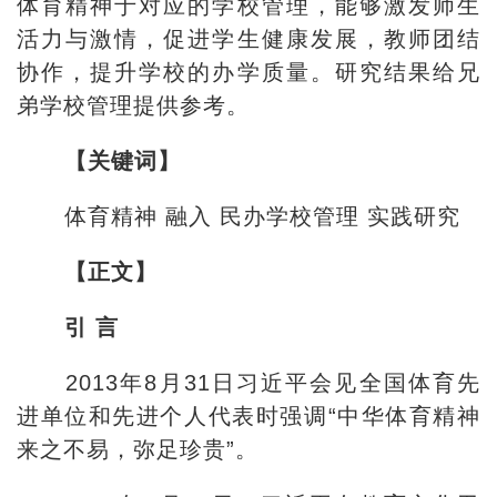
体育精神于对应的学校管理，能够激发师生
活力与激情，促进学生健康发展，教师团结
协作，提升学校的办学质量。研究结果给兄
弟学校管理提供参考。
【关键词】
体育精神 融入 民办学校管理 实践研究
【正文】
引 言
2013年8月31日习近平会见全国体育先
进单位和先进个人代表时强调“中华体育精神
来之不易，弥足珍贵”。