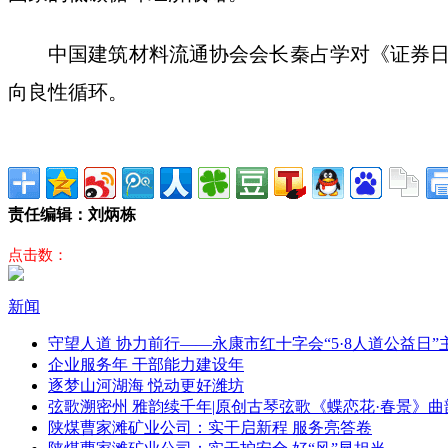
中国建筑材料流通协会会长秦占学对《证券
向良性循环。
责任编辑：刘炳栋
点击数：
新闻
守望人道 协力前行——永康市红十字会“5·8人道公益日
企业服务年 干部能力建设年
逐梦山河湖海 悦动更好潍坊
弦歌溯密州 雅韵续千年|原创古琴弦歌《蝶恋花·春景》曲
陕煤曹家滩矿业公司：实干启新程 服务亮答卷