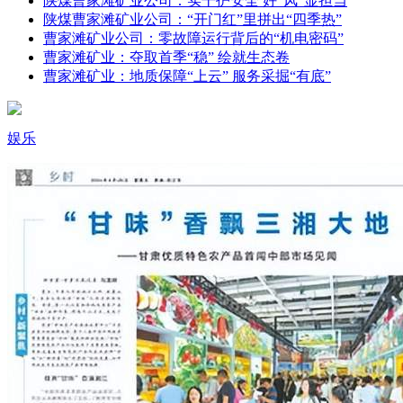
陕煤曹家滩矿业公司：实干护安全 好“风”显担当
陕煤曹家滩矿业公司：“开门红”里拼出“四季热”
曹家滩矿业公司：零故障运行背后的“机电密码”
曹家滩矿业：夺取首季“稳” 绘就生态卷
曹家滩矿业：地质保障“上云” 服务采掘“有底”
娱乐