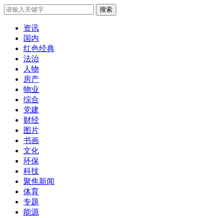
搜索
资讯
国内
红色经典
法治
人物
房产
物业
综合
党建
财经
图片
书画
文化
环保
科技
聚焦新闻
体育
专题
能源