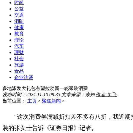
时尚
公益
交通
消防
健康
教育
理论
汽车
理财
社会
旅游
食品
企业访谈
多地派发大礼包有望拉动新一轮家装消费
发布时间：2024-11-10 08:33
文章来源：未知
作者: 刘飞
当前位置：
主页
>
聚焦新闻
>
“这次消费券满减折扣差不多有八折，我近期
装的张女士告诉《证券日报》记者。