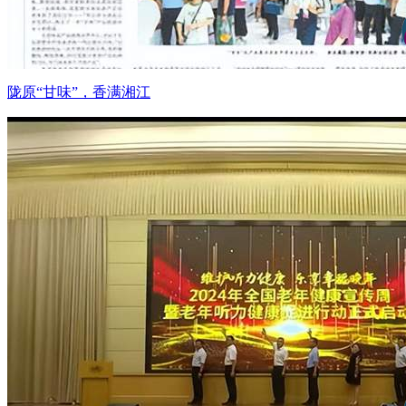
陇原“甘味”，香满湘江