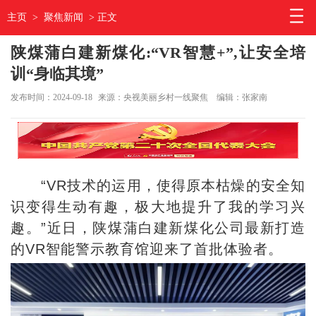
主页
>
聚焦新闻
> 正文
陕煤蒲白建新煤化:“VR智慧+”,让安全培
训“身临其境”
发布时间：2024-09-18
来源：央视美丽乡村一线聚焦
编辑：张家南
“VR技术的运用，使得原本枯燥的安全知
识变得生动有趣，极大地提升了我的学习兴
趣。”近日，陕煤蒲白建新煤化公司最新打造
的VR智能警示教育馆迎来了首批体验者。