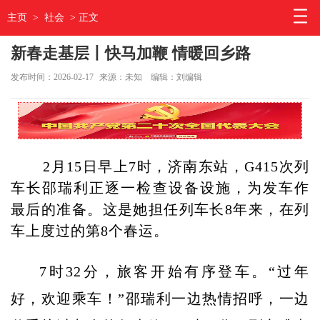
主页
>
社会
> 正文
新春走基层丨快马加鞭 情暖回乡路
发布时间：2026-02-17
来源：未知
编辑：刘编辑
2月15日早上7时，济南东站，G415次列
车长邵瑞利正逐一检查设备设施，为发车作
最后的准备。这是她担任列车长8年来，在列
车上度过的第8个春运。
7时32分，旅客开始有序登车。“过年
好，欢迎乘车！”邵瑞利一边热情招呼，一边