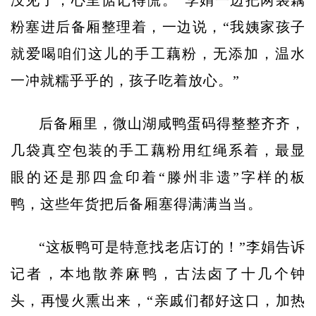
没见了，心里惦记得慌。”李娟一边把两袋藕
粉塞进后备厢整理着，一边说，“我姨家孩子
就爱喝咱们这儿的手工藕粉，无添加，温水
一冲就糯乎乎的，孩子吃着放心。”
后备厢里，微山湖咸鸭蛋码得整整齐齐，
几袋真空包装的手工藕粉用红绳系着，最显
眼的还是那四盒印着“滕州非遗”字样的板
鸭，这些年货把后备厢塞得满满当当。
“这板鸭可是特意找老店订的！”李娟告诉
记者，本地散养麻鸭，古法卤了十几个钟
头，再慢火熏出来，“亲戚们都好这口，加热