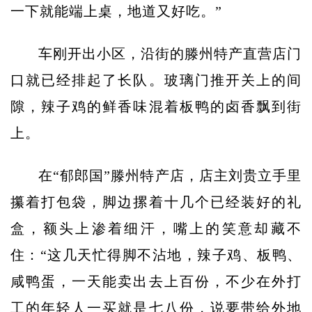
一下就能端上桌，地道又好吃。”
车刚开出小区，沿街的滕州特产直营店门
口就已经排起了长队。玻璃门推开关上的间
隙，辣子鸡的鲜香味混着板鸭的卤香飘到街
上。
在“郁郎国”滕州特产店，店主刘贵立手里
攥着打包袋，脚边摞着十几个已经装好的礼
盒，额头上渗着细汗，嘴上的笑意却藏不
住：“这几天忙得脚不沾地，辣子鸡、板鸭、
咸鸭蛋，一天能卖出去上百份，不少在外打
工的年轻人一买就是七八份，说要带给外地