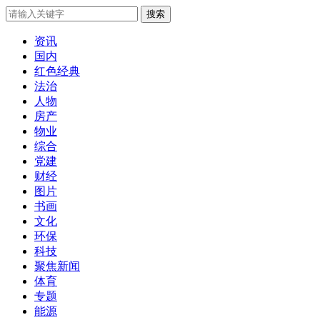
搜索
资讯
国内
红色经典
法治
人物
房产
物业
综合
党建
财经
图片
书画
文化
环保
科技
聚焦新闻
体育
专题
能源