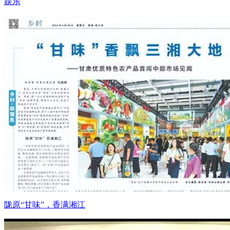
娱乐
陇原“甘味”，香满湘江