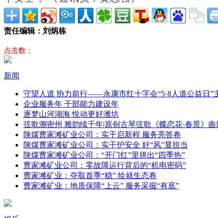
责任编辑：刘炳栋
点击数：
新闻
守望人道 协力前行——永康市红十字会“5·8人道公益日
企业服务年 干部能力建设年
逐梦山河湖海 悦动更好潍坊
弦歌溯密州 雅韵续千年|原创古琴弦歌《蝶恋花·春景》曲
陕煤曹家滩矿业公司：实干启新程 服务亮答卷
陕煤曹家滩矿业公司：实干护安全 好“风”显担当
陕煤曹家滩矿业公司：“开门红”里拼出“四季热”
曹家滩矿业公司：零故障运行背后的“机电密码”
曹家滩矿业：夺取首季“稳” 绘就生态卷
曹家滩矿业：地质保障“上云” 服务采掘“有底”