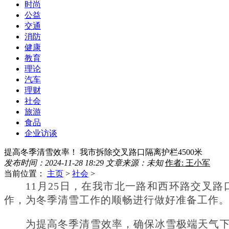
时尚
公益
交通
消防
健康
教育
理论
汽车
理财
社会
旅游
食品
企业访谈
提高冬季清雪效率！ 我市拆除交叉路口隔离护栏4500米
发布时间：2024-11-28 18:29
文章来源：未知
作者: 王小军
当前位置：
主页
>
社会
>
11月25日，在我市北一路和西环路交叉
作，为冬季清雪工作的顺畅进行做好准备工作
为提高冬季清雪效率，确保冰雪极端天气下