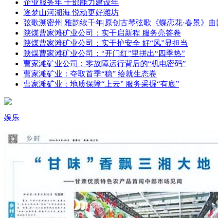
企业服务年 干部能力建设年
逐梦山河湖海 悦动更好潍坊
弦歌溯密州 雅韵续千年|原创古琴弦歌《蝶恋花·春景》曲
陕煤曹家滩矿业公司：实干启新程 服务亮答卷
陕煤曹家滩矿业公司：实干护安全 好“风”显担当
陕煤曹家滩矿业公司：“开门红”里拼出“四季热”
曹家滩矿业公司：零故障运行背后的“机电密码”
曹家滩矿业：夺取首季“稳” 绘就生态卷
曹家滩矿业：地质保障“上云” 服务采掘“有底”
娱乐