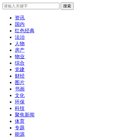
搜索
资讯
国内
红色经典
法治
人物
房产
物业
综合
党建
财经
图片
书画
文化
环保
科技
聚焦新闻
体育
专题
能源