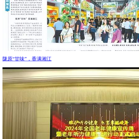
陇原“甘味”，香满湘江