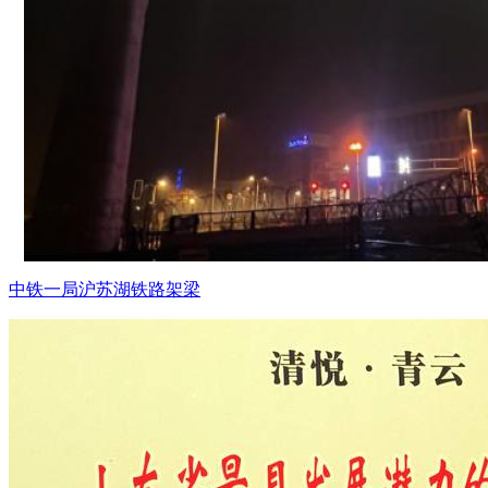
中铁一局沪苏湖铁路架梁