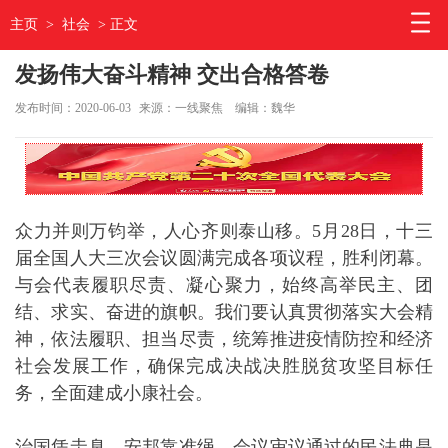
主页
>
社会
> 正文
发扬伟大奋斗精神 交出合格答卷
发布时间：2020-06-03
来源：一线聚焦
编辑：魏华
众力并则万钧举，人心齐则泰山移。5月28日，十三
届全国人大三次会议圆满完成各项议程，胜利闭幕。
与会代表履职尽责、凝心聚力，始终高举民主、团
结、求实、奋进的旗帜。我们要认真贯彻落实大会精
神，依法履职、担当尽责，统筹推进疫情防控和经济
社会发展工作，确保完成决战决胜脱贫攻坚目标任
务，全面建成小康社会。
治国凭圭臬，安邦靠准绳。会议审议通过的民法典是