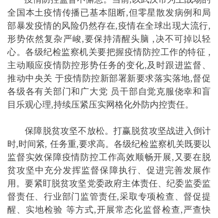
全国本土疫情传播已基本阻断,但零星散发病例和局
部暴发疫情的风险仍然存在,疫情在全球出现大流行,
形势依然复杂严峻,要保持清醒头脑 ,决不可掉以轻
心。各级纪检监察机关要把握疫情防控工作的特征 ,
主动顺应疫情防控形势任务的变化,及时跟进监督、
推动中央关 于疫情防控新部署新要求落实落地,督促
各级各有关部门和广大党 员干部自觉克服侥幸和盲
目乐观心理,持续压紧压实网格化外防内控责任。
保障脱贫攻坚不放松。打赢脱贫攻坚战进入倒计
时,时间紧, 任务重,要求高。各级纪检监察机关既要以
监督实效保障疫情防控工作高效顺畅开展,又要在脱
贫攻坚中充分发挥监督保障执行、促进完善发展作
用。要紧盯脱贫攻坚党委政府主体责任、纪委监委监
督责任、行业部门监管责任,采取专项检查、督促提
醒、实地检验 等方式,开展常态化监督检查,严查快