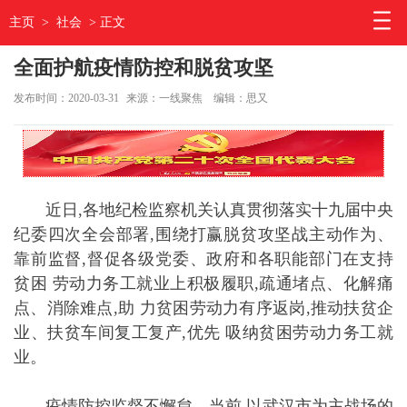
主页
>
社会
> 正文
全面护航疫情防控和脱贫攻坚
发布时间：2020-03-31
来源：一线聚焦
编辑：思又
近日,各地纪检监察机关认真贯彻落实十九届中央
纪委四次全会部署,围绕打赢脱贫攻坚战主动作为、
靠前监督,督促各级党委、政府和各职能部门在支持
贫困 劳动力务工就业上积极履职,疏通堵点、化解痛
点、消除难点,助 力贫困劳动力有序返岗,推动扶贫企
业、扶贫车间复工复产,优先 吸纳贫困劳动力务工就
业。
疫情防控监督不懈怠。当前,以武汉市为主战场的