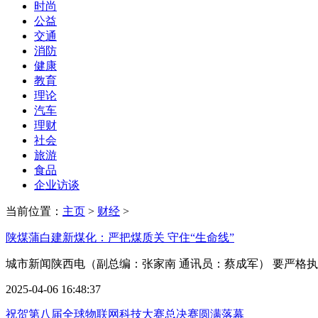
时尚
公益
交通
消防
健康
教育
理论
汽车
理财
社会
旅游
食品
企业访谈
当前位置：
主页
>
财经
>
陕煤蒲白建新煤化：严把煤质关 守住“生命线”
城市新闻陕西电（副总编：张家南 通讯员：蔡成军） 要严格执
2025-04-06 16:48:37
祝贺第八届全球物联网科技大赛总决赛圆满落幕