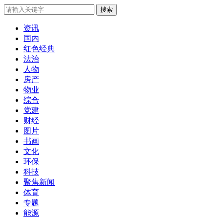
搜索
资讯
国内
红色经典
法治
人物
房产
物业
综合
党建
财经
图片
书画
文化
环保
科技
聚焦新闻
体育
专题
能源