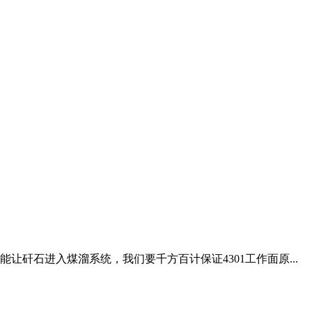
矸石进入煤溜系统，我们要千方百计保证4301工作面原...