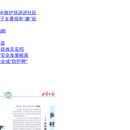
溺水救护培训进社区
子女暑假有“趣”处
动能
效益
潜提效见实招
牢安全发展根基
全域“防护网”