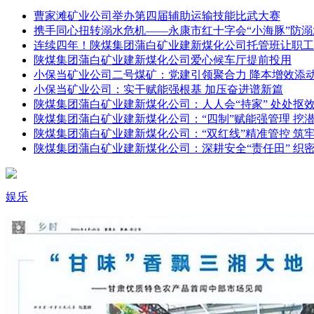
曹家滩矿业公司举办第四届辅助运输技能比武大赛
携手同心扭转溺水危机——永康市红十字会“小海豚”防
连续四年！陕煤集团蒲白矿业建新煤化公司托管班让职工
陕煤集团蒲白矿业建新煤化公司爱心候车厅提前投用
小保当矿业公司二号煤矿：党建引领聚合力 降本增效添
小保当矿业公司：实干赋能强根基 加压奋进谱新篇
陕煤集团蒲白矿业建新煤化公司：人人会“持家” 处处抠
陕煤集团蒲白矿业建新煤化公司：“四制”赋能强管理 挖
陕煤集团蒲白矿业建新煤化公司：“双红线”精准管控 筑
陕煤集团蒲白矿业建新煤化公司：深耕安全“责任田” 织密
娱乐