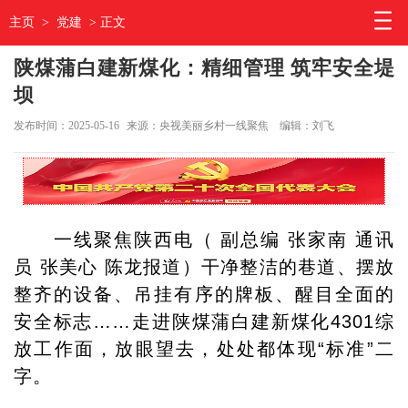
主页
>
党建
> 正文
陕煤蒲白建新煤化：精细管理 筑牢安全堤
坝
发布时间：2025-05-16
来源：央视美丽乡村一线聚焦
编辑：刘飞
一线聚焦陕西电（ 副总编 张家南 通讯
员 张美心 陈龙报道）
干净整洁的巷道、摆放
整齐的设备、吊挂有序的牌板、醒目全面的
安全标志……走进陕煤蒲白建新煤化4301综
放工作面，放眼望去，处处都体现“标准”二
字。