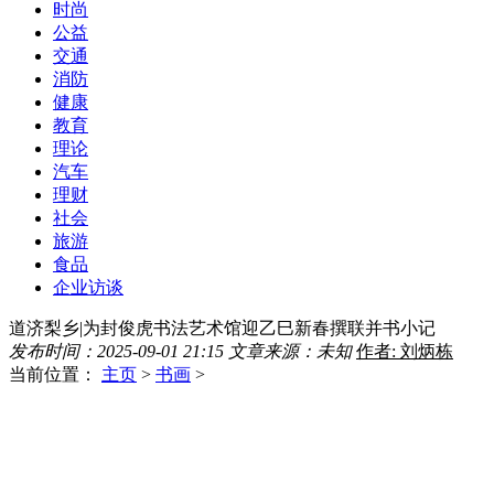
时尚
公益
交通
消防
健康
教育
理论
汽车
理财
社会
旅游
食品
企业访谈
道济梨乡|为封俊虎书法艺术馆迎乙巳新春撰联并书小记
发布时间：2025-09-01 21:15
文章来源：未知
作者: 刘炳栋
当前位置：
主页
>
书画
>