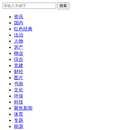
搜索
资讯
国内
红色经典
法治
人物
房产
物业
综合
党建
财经
图片
书画
文化
环保
科技
聚焦新闻
体育
专题
能源