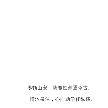
墨顿山安，势能扛鼎通今古;
情浓泉注，心向助学任纵横。