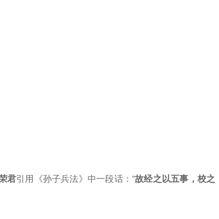
引用《孙子兵法》中一段话：“
荣君
故经之以五事，校之