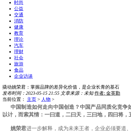
时尚
公益
交通
消防
健康
教育
理论
汽车
理财
社会
旅游
食品
企业访谈
撬动姚荣君：掌握品牌的差异化价值，是企业长青的基石
发布时间：2023-05-15 21:55
文章来源：未知
作者: 金英勤
当前位置：
主页
>
人物
>
中国制造如何走向中国创造？中国产品同质化竞争
以计，而索其情：一曰道，二曰天，三曰地，四曰将，
进一步解释，成为未来王者，企业必须要道
姚荣君