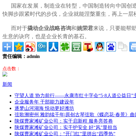
国家在发展，制造业在转型，中国制造转向中国创造
快脚步跟紧时代的步伐，企业就能涅槃重生，再上一层
而对于
和
来说，只要能帮
撬动企业战略咨询
姚荣君
生意的诀窍，也是企业长青的基石。
责任编辑：admin
点击数：
新闻
守望人道 协力前行——永康市红十字会“5·8人道公益日
企业服务年 干部能力建设年
逐梦山河湖海 悦动更好潍坊
弦歌溯密州 雅韵续千年|原创古琴弦歌《蝶恋花·春景》曲
陕煤曹家滩矿业公司：实干启新程 服务亮答卷
陕煤曹家滩矿业公司：实干护安全 好“风”显担当
陕煤曹家滩矿业公司：“开门红”里拼出“四季热”