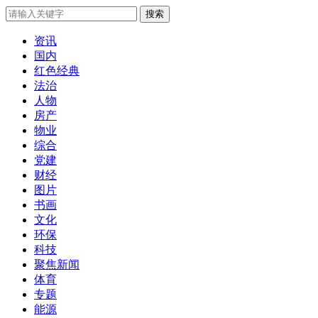
搜索
资讯
国内
红色经典
法治
人物
房产
物业
综合
党建
财经
图片
书画
文化
环保
科技
聚焦新闻
体育
专题
能源