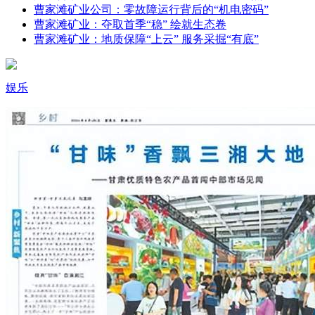
曹家滩矿业公司：零故障运行背后的“机电密码”
曹家滩矿业：夺取首季“稳” 绘就生态卷
曹家滩矿业：地质保障“上云” 服务采掘“有底”
娱乐