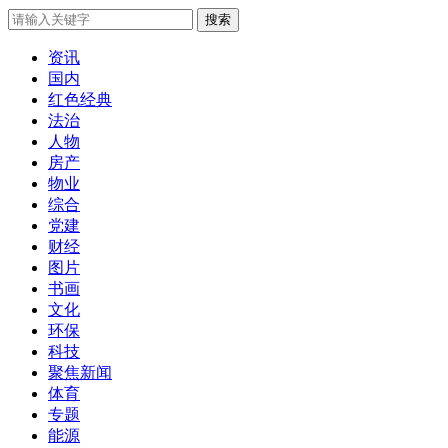
搜索
资讯
国内
红色经典
法治
人物
房产
物业
综合
党建
财经
图片
书画
文化
环保
科技
聚焦新闻
体育
专题
能源