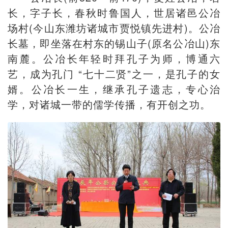
长，字子长，春秋时鲁国人，世居诸邑公冶
场村(今山东潍坊诸城市贾悦镇先进村)。公冶
长墓，即坐落在村东的锡山子(原名公冶山)东
南麓。公冶长年轻时拜孔子为师，博通六
艺，成为孔门 “七十二贤”之一，是孔子的女
婿。公冶长一生，继承孔子遗志，专心治
学，对诸城一带的儒学传播，有开创之功。