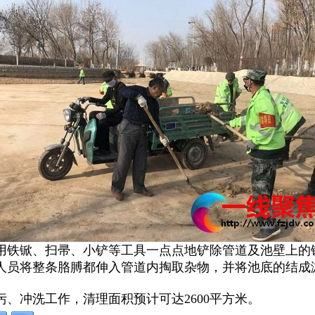
铁锨、扫帚、小铲等工具一点点地铲除管道及池壁上的
人员将整条胳膊都伸入管道内掏取杂物，并将池底的结成
冲洗工作，清理面积预计可达2600平方米。