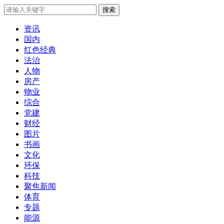
搜索
资讯
国内
红色经典
法治
人物
房产
物业
综合
党建
财经
图片
书画
文化
环保
科技
聚焦新闻
体育
专题
能源