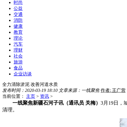
时尚
公益
交通
消防
健康
教育
理论
汽车
理财
社会
旅游
食品
企业访谈
全力清除淤泥 改善河道水质
发布时间：2020-03-19 18:10
文章来源：一线聚焦
作者: 王广营
当前位置：
主页
>
资讯
>
一线聚焦新疆石河子讯（通讯员
关梅）
3月19日
清理。