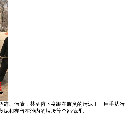
锈迹、污渍，甚至俯下身跪在脏臭的污泥里，用手从污
淤泥和存留在池内的垃圾等全部清理。