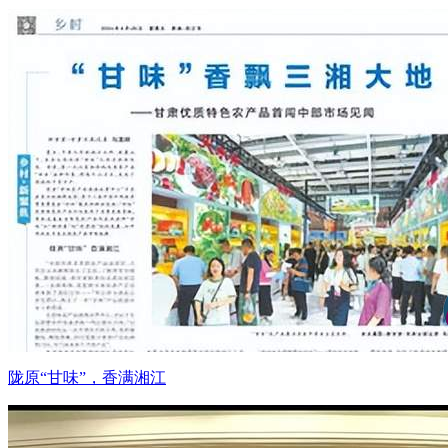
陇原“甘味”，香满湘江