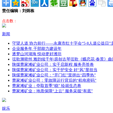
责任编辑：刘炳栋
点击数：
新闻
守望人道 协力前行——永康市红十字会“5·8人道公益日
企业服务年 干部能力建设年
逐梦山河湖海 悦动更好潍坊
弦歌溯密州 雅韵续千年|原创古琴弦歌《蝶恋花·春景》曲
陕煤曹家滩矿业公司：实干启新程 服务亮答卷
陕煤曹家滩矿业公司：实干护安全 好“风”显担当
陕煤曹家滩矿业公司：“开门红”里拼出“四季热”
曹家滩矿业公司：零故障运行背后的“机电密码”
曹家滩矿业：夺取首季“稳” 绘就生态卷
曹家滩矿业：地质保障“上云” 服务采掘“有底”
娱乐