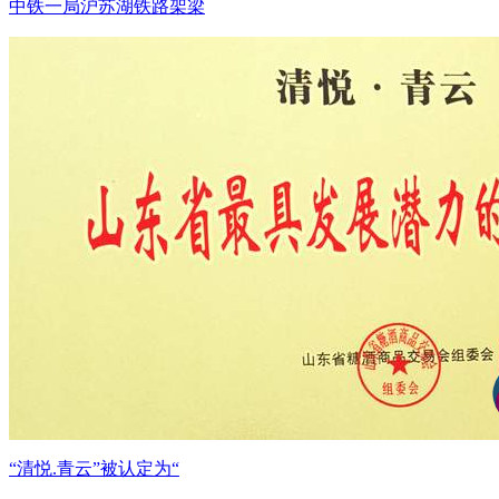
中铁一局沪苏湖铁路架梁
“清悦.青云”被认定为“