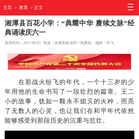
主页
>
教育
> 正文
湘潭县百花小学：“典耀中华 赓续文脉”经
典诵读庆六一
发布时间：2025-06-03
来源：央视美丽乡村一线聚焦
编辑：刘飞
在那战火纷飞的年代，一个十三岁的少
年用他的生命书写了一段壮烈的篇章。王二
小的故事，犹如一颗永不熄灭的火种，照亮
了无数人的心灵，也让我们在和平年代依然
能够感受到那段历史的沉重与悲壮。