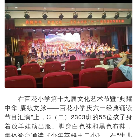
在百花小学第十九届文化艺术节暨“典耀
中华 赓续文脉——百花小学庆六一经典诵读
节目汇演”上，C（二）2303班的55位孩子身
着放羊娃演出服、脚穿白色袜和黑色布鞋，
集体登台诵读《少年英雄王二小》。在“牛儿