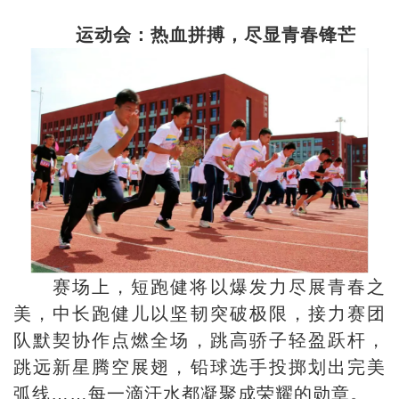
运动会：热血拼搏，尽显青春锋芒
赛场上，短跑健将以爆发力尽展青春之
美，中长跑健儿以坚韧突破极限，接力赛团
队默契协作点燃全场，跳高骄子轻盈跃杆，
跳远新星腾空展翅，铅球选手投掷划出完美
弧线……每一滴汗水都凝聚成荣耀的勋章。