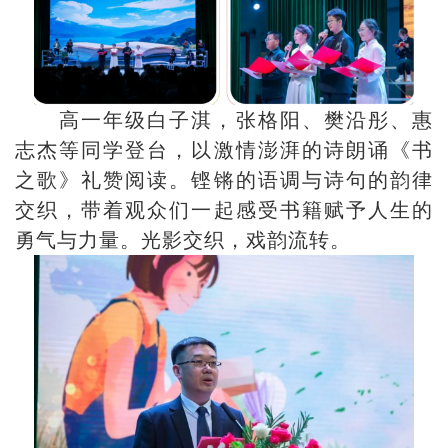
高一年级白子淇，张格阳、樊沿彤、惠
志杰等同学登台，以激情澎湃的诗朗诵《书
之歌》礼赞阅读。铿锵的语调与诗句的韵律
交织，带着观众们一起感受书籍赋予人生的
勇气与力量。光影交织，戏韵流转。