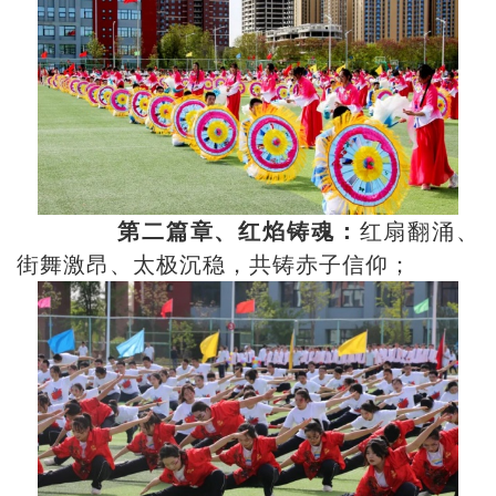
第二篇章、红焰铸魂：
红扇翻涌、
街舞激昂、太极沉稳，共铸赤子信仰；