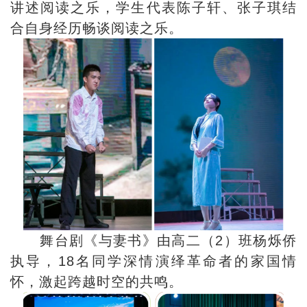
讲述阅读之乐，学生代表陈子轩、张子琪结
合自身经历畅谈阅读之乐。
舞台剧《与妻书》由高二（2）班杨烁侨
执导，18名同学深情演绎革命者的家国情
怀，激起跨越时空的共鸣。