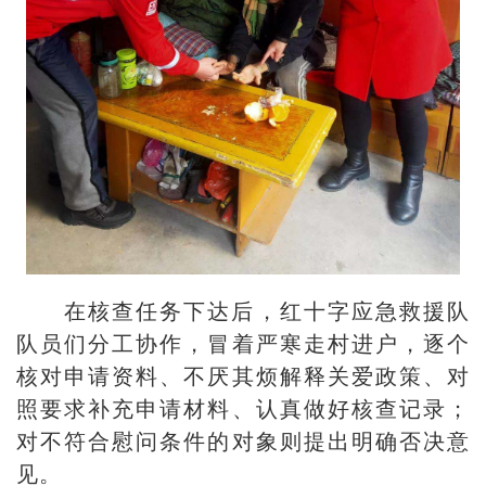
在核查任务下达后，红十字应急救援队
队员们分工协作，冒着严寒走村进户，逐个
核对申请资料、不厌其烦解释关爱政策、对
照要求补充申请材料、认真做好核查记录；
对不符合慰问条件的对象则提出明确否决意
见。