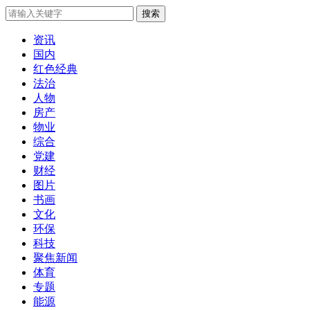
搜索
资讯
国内
红色经典
法治
人物
房产
物业
综合
党建
财经
图片
书画
文化
环保
科技
聚焦新闻
体育
专题
能源