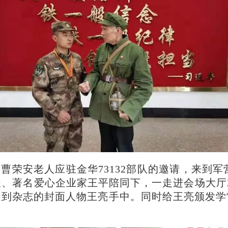
长曹荣安老人应驻金华73132部队的邀请，来到军
长、著名爱心企业家王平陪同下，一走进会场大
送到杂志的封面人物王亮手中。同时给王亮颁发学