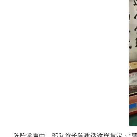
阵阵掌声中，部队首长陈建话这样肯定："